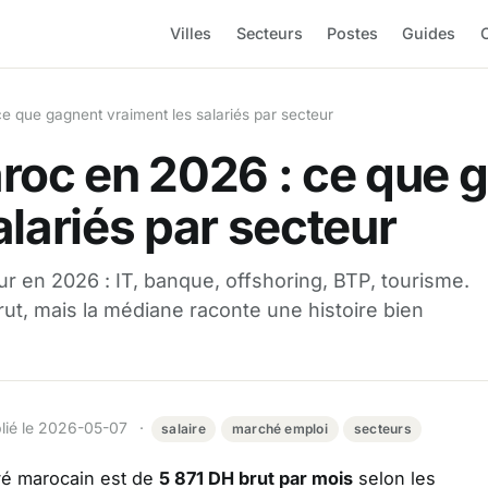
Villes
Secteurs
Postes
Guides
O
e que gagnent vraiment les salariés par secteur
aroc en 2026 : ce que 
alariés par secteur
eur en 2026 : IT, banque, offshoring, BTP, tourisme.
t, mais la médiane raconte une histoire bien
blié le 2026-05-07 ·
salaire
marché emploi
secteurs
vé marocain est de
5 871 DH brut par mois
selon les