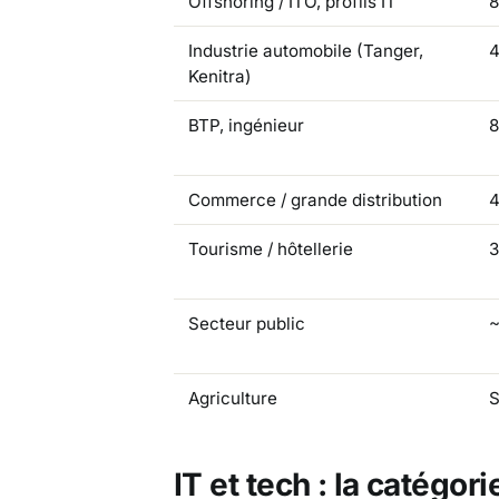
Offshoring / ITO, profils IT
8
Industrie automobile (Tanger,
4
Kenitra)
BTP, ingénieur
8
Commerce / grande distribution
4
Tourisme / hôtellerie
3
Secteur public
~
Agriculture
S
IT et tech : la catégori