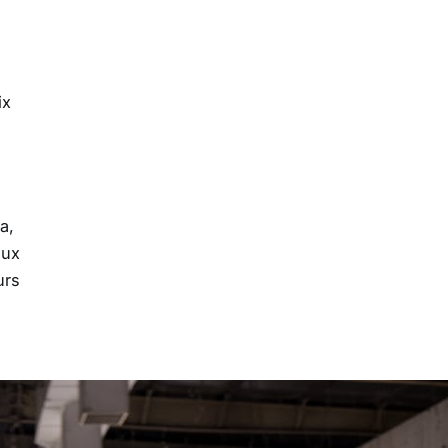
ix
a,
aux
urs