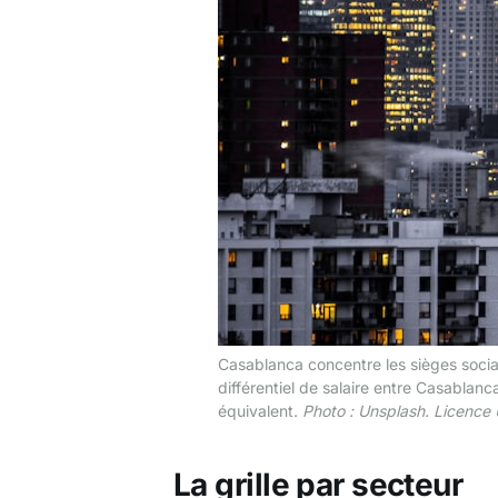
Casablanca concentre les sièges sociau
différentiel de salaire entre Casablan
équivalent.
Photo : Unsplash. Licence
La grille par secteur