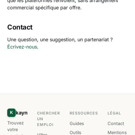
que les plateformes renvoient, sans arrangement
commercial spécifique par offre.
Contact
Une question, une suggestion, un partenariat ?
Écrivez-nous
.
kayn
K
CHERCHER
RESSOURCES
LÉGAL
UN
Trouvez
Guides
Contact
EMPLOI
votre
Outils
Mentions
Villes