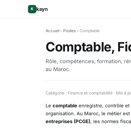
kayn
K
Accueil
›
Postes
› Comptable
Comptable, Fi
Rôle, compétences, formation, ré
au Maroc.
Catégorie : Finance et comptabilité · Mis à 
Le
comptable
enregistre, contrôle et 
organisation. Au Maroc, le métier es
entreprises (PCGE)
, les normes fisca