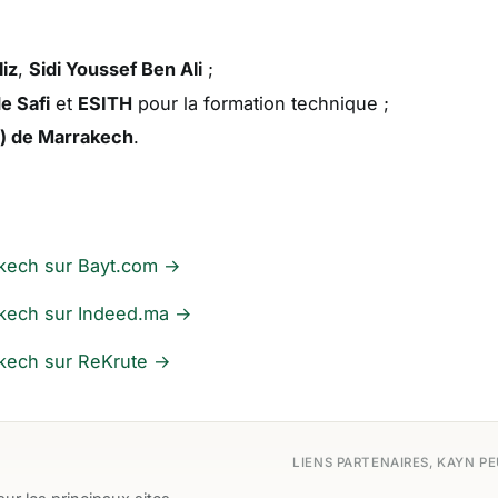
iz
,
Sidi Youssef Ben Ali
;
e Safi
et
ESITH
pour la formation technique ;
T) de Marrakech
.
rakech sur Bayt.com →
rakech sur Indeed.ma →
akech sur ReKrute →
LIENS PARTENAIRES, KAYN P