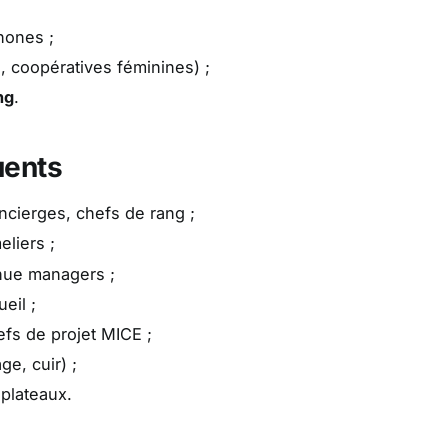
hones ;
a, coopératives féminines) ;
ng
.
uents
ncierges, chefs de rang ;
eliers ;
nue managers ;
eil ;
fs de projet MICE ;
ge, cuir) ;
 plateaux.