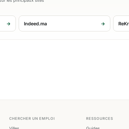
ur les principaux sites
→
Indeed.ma
→
ReKr
CHERCHER UN EMPLOI
RESSOURCES
Villes
Guides