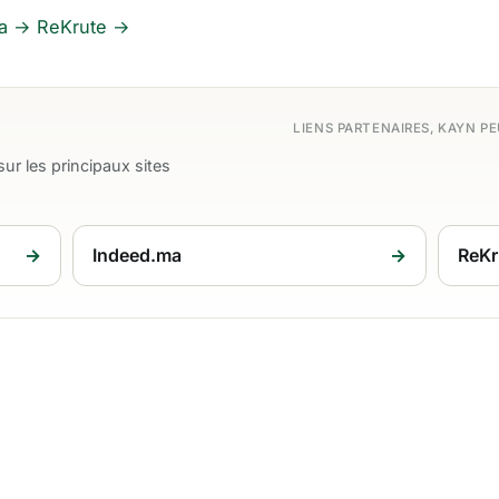
a →
ReKrute →
LIENS PARTENAIRES, KAYN P
ur les principaux sites
→
Indeed.ma
→
ReKr