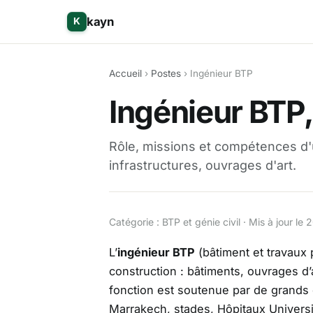
kayn
K
Accueil
›
Postes
› Ingénieur BTP
Ingénieur BTP,
Rôle, missions et compétences d'u
infrastructures, ouvrages d'art.
Catégorie : BTP et génie civil · Mis à jour l
L’
ingénieur BTP
(bâtiment et travaux p
construction : bâtiments, ouvrages d’a
fonction est soutenue par de grands c
Marrakech, stades, Hôpitaux Universi