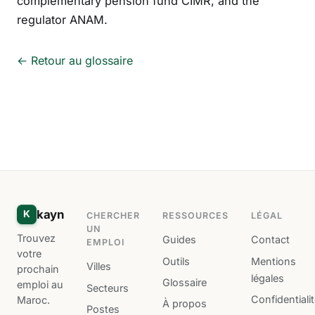
complementary pension fund CIMR, and the
regulator ANAM.
← Retour au glossaire
kayn
K
CHERCHER
RESSOURCES
LÉGAL
UN
Trouvez
Guides
Contact
EMPLOI
votre
Outils
Mentions
Villes
prochain
légales
Glossaire
emploi au
Secteurs
Confidentiali
Maroc.
À propos
Postes